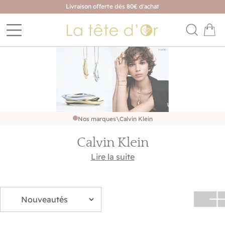
Livraison offerte dès 80€ d'achat
Nos marques
\
Calvin Klein
Calvin Klein
Retrouvez le style Calvin Klein dans une collection de
Lire la suite
bijoux de toutes sortes. Des lignes épurées, une
esthétique audacieuse et sophistiquée font de leurs
créations un choix parfait pour un style chic et
intemporel.