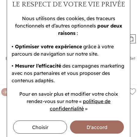
LE RESPECT DE VOTRE VIE PRIVÉE
Nous utilisons des cookies, des traceurs
fonctionnels et d’autres optionnels
pour deux
raisons
:
• Optimiser votre expérience
grâce à votre
CALVIN KLEIN
CALVIN KLEIN
parcours de navigation sur notre site.
Bague Calvin Klein Sculptural en
Bracelet Calvin Klein Défiant Gift Set
acier
en métal doré
• Mesurer l’efficacité
des campagnes marketing
71,10 €
107,10 €
avec nos partenaires et vous proposer des
79 €
119 €
contenus adaptés.
-10%
-10%
Pour en savoir plus et modifier votre choix
rendez-vous
sur notre «
politique de
confidentialité
»
Choisir
D'accord