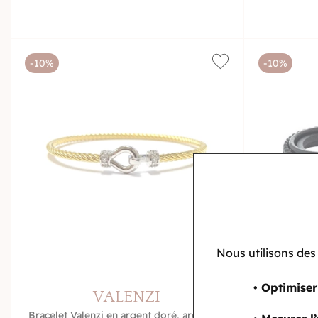
-10%
-10%
Nous utilisons des
• Optimiser
VALENZI
L
Bracelet Valenzi en argent doré, argent et
Bra