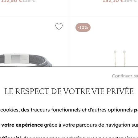
112,50 €
125 €
152,10 €
169 €
-10%
Continuer s
LE RESPECT DE VOTRE VIE PRIVÉE
 cookies, des traceurs fonctionnels et d’autres optionnels
p
 votre expérience
grâce à votre parcours de navigation sur
A TÊTE D'OR
LA TÊTE D'
celet en acier et cuir
Boucles d'oreilles en or jaun