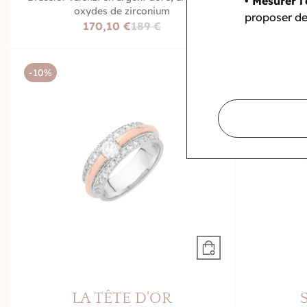
• Mesurer l’
oxydes de zirconium
proposer de
170,10 €
189 €
-10%
-10%
LA TÊTE D'OR