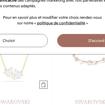
efficacité
des campagnes marketing avec nos partenaires 
culture et oxydes de zi
49,50 €
55 €
s contenus adaptés.
152,10 €
169 €
Pour en savoir plus et modifier votre choix rendez-vous
sur notre «
politique de confidentialité
»
-10%
Choisir
D'accord
SWAROVSKI
SWAROVSK