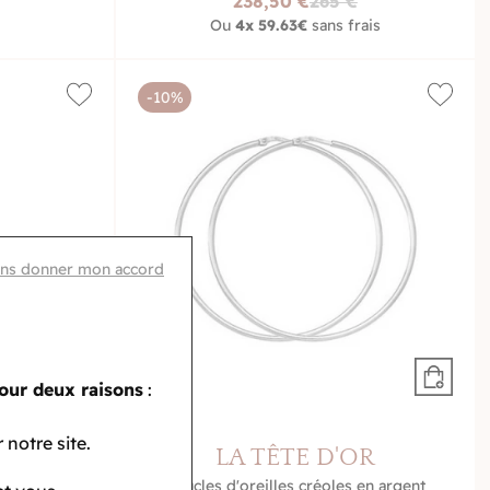
238,50 €
265 €
Ou
4x
59.63€
sans frais
-10%
ans donner mon accord
our deux raisons
:
 notre site.
OR
LA TÊTE D'OR
e, perle de
Boucles d'oreilles créoles en argent