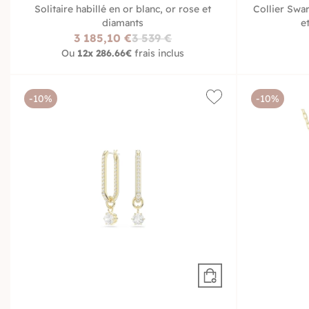
Solitaire habillé en or blanc, or rose et
Collier Swa
diamants
e
3 185,10 €
3 539 €
Ou
12x
286.66€
frais inclus
-10%
-10%