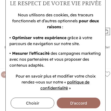
LE RESPECT DE VOTRE VIE PRIVÉE
Nous utilisons des cookies, des traceurs
fonctionnels et d’autres optionnels
pour deux
raisons
:
• Optimiser votre expérience
grâce à votre
CALVIN KLEIN
CALVIN KLEIN
parcours de navigation sur notre site.
Bague Calvin Klein Sculptural en
Bracelet Calvin Klein Défiant Gift Set
acier
en métal doré
• Mesurer l’efficacité
des campagnes marketing
71,10 €
107,10 €
avec nos partenaires et vous proposer des
79 €
119 €
contenus adaptés.
-10%
-10%
Pour en savoir plus et modifier votre choix
rendez-vous
sur notre «
politique de
confidentialité
»
Choisir
D'accord