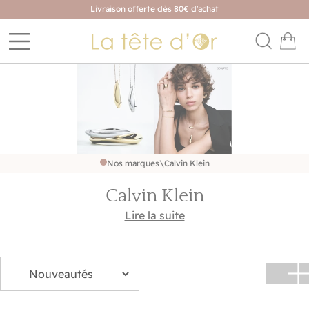
Livraison offerte dès 80€ d'achat
Nos marques
\
Calvin Klein
Calvin Klein
Retrouvez le style Calvin Klein dans une collection de
Lire la suite
bijoux de toutes sortes. Des lignes épurées, une
esthétique audacieuse et sophistiquée font de leurs
créations un choix parfait pour un style chic et
intemporel.