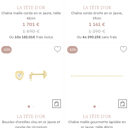
LA TÊTE D'OR
LA TÊTE D'OR
Chaîne maille corde en or jaune, taille
Chaîne corde droite en or jaune,
42cm
19cm
1 701 €
1 161 €
1 890 €
1 290 €
Ou
10x
182.01€
frais inclus
Ou
4x
290.25€
sans frais
-10%
-10%
LA TÊTE D'OR
LA TÊTE D'OR
Boucles d'oreilles clou en or jaune et
Chaîne maille gourmette lapidée en
oxyde de zirconium
or jaune, taille 40cm