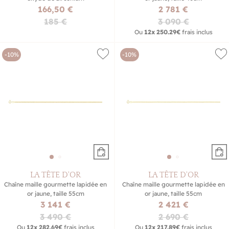
166,50 €
2 781 €
185 €
3 090 €
Ou
12x
250.29€
frais inclus
-10%
-10%
LA TÊTE D'OR
LA TÊTE D'OR
Chaîne maille gourmette lapidée en
Chaîne maille gourmette lapidée en
or jaune, taille 55cm
or jaune, taille 55cm
3 141 €
2 421 €
3 490 €
2 690 €
Ou
12x
282.69€
frais inclus
Ou
12x
217.89€
frais inclus