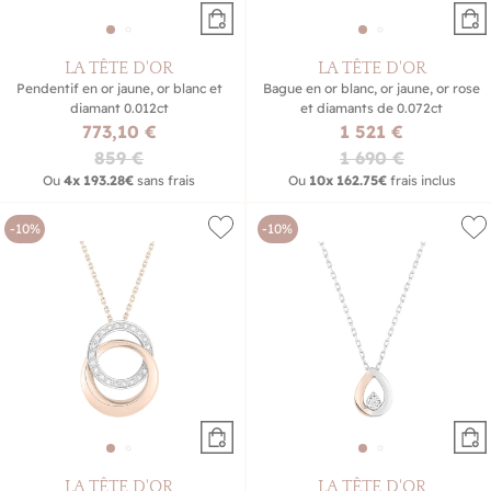
LA TÊTE D'OR
LA TÊTE D'OR
Pendentif en or jaune, or blanc et
Bague en or blanc, or jaune, or rose
diamant 0.012ct
et diamants de 0.072ct
773,10 €
1 521 €
859 €
1 690 €
Ou
4x
193.28€
sans frais
Ou
10x
162.75€
frais inclus
-10%
-10%
LA TÊTE D'OR
LA TÊTE D'OR