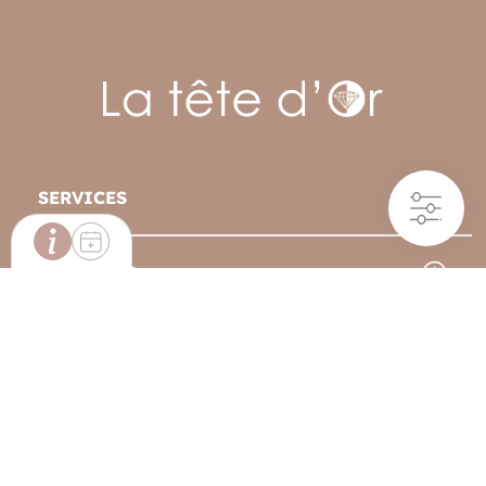
SERVICES
Filtres
BOUTIQUE
INFORMATIONS BOUTIQUE
ABONNEZ VOUS À NOTRE
Située au cœur de Colmar, notre boutique vous
accueille pour vous faire découvrir notre univers,
NEWSLETTER
bénéficier de conseils personnalisés et profiter de nos
services sur place.
21 RUE DES BOULANGERS