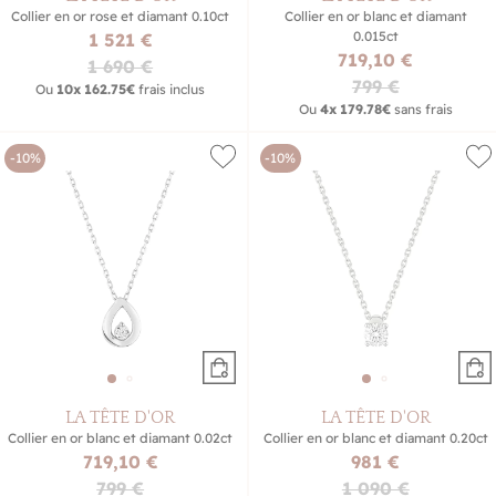
Collier en or rose et diamant 0.10ct
Collier en or blanc et diamant
0.015ct
1 521 €
719,10 €
1 690 €
799 €
Ou
10x
162.75€
frais inclus
Ou
4x
179.78€
sans frais
-10%
-10%
LA TÊTE D'OR
LA TÊTE D'OR
Collier en or blanc et diamant 0.02ct
Collier en or blanc et diamant 0.20ct
719,10 €
981 €
799 €
1 090 €