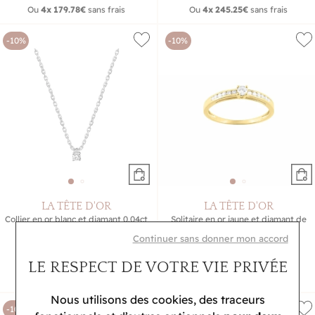
Ou
4x
179.78€
sans frais
Ou
4x
245.25€
sans frais
-10%
-10%
LA TÊTE D'OR
LA TÊTE D'OR
Collier en or blanc et diamant 0.04ct
Solitaire en or jaune et diamant de
0.21ct
463,50 €
Continuer sans donner mon accord
1 251 €
515 €
1 390 €
LE RESPECT DE VOTRE VIE PRIVÉE
Ou
4x
115.88€
sans frais
Ou
4x
312.75€
sans frais
Nous utilisons des cookies, des traceurs
-10%
-10%