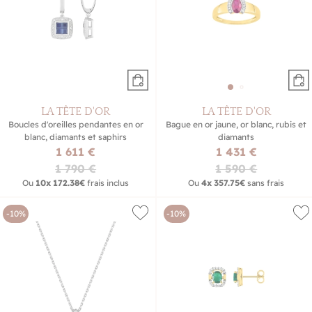
LA TÊTE D'OR
LA TÊTE D'OR
Boucles d'oreilles pendantes en or
Bague en or jaune, or blanc, rubis et
blanc, diamants et saphirs
diamants
1 611 €
1 431 €
1 790 €
1 590 €
Ou
10x
172.38€
frais inclus
Ou
4x
357.75€
sans frais
-10%
-10%