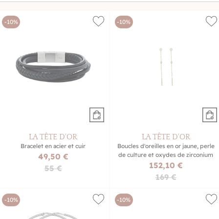
bijoux à offrir ou à s'offrir pour accompagner chaque
instant avec style.
-10%
-10%
LA TÊTE D'OR
LA TÊTE D'OR
Bracelet en acier et cuir
Boucles d'oreilles en or jaune, perle
de culture et oxydes de zirconium
49,50 €
152,10 €
55 €
169 €
-10%
-10%