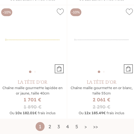
-10%
-10%
LA TÊTE D'OR
LA TÊTE D'OR
Chaîne maille gourmette lapidée en
Chaîne maille gourmette en or blanc,
or jaune, taille 40cm
taille 55cm
1 701 €
2 061 €
1 890 €
2 290 €
Ou
10x
182.01€
frais inclus
Ou
12x
185.49€
frais inclus
1
2
3
4
5
>
>>