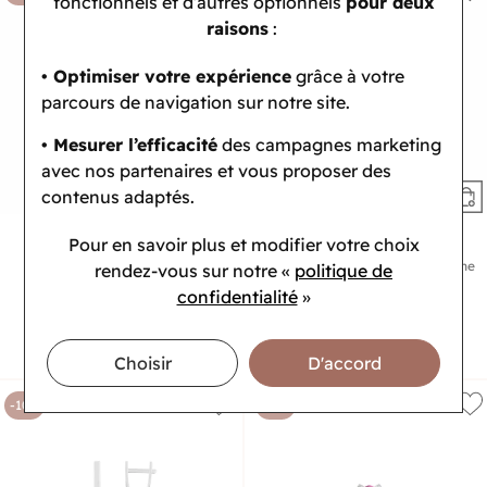
fonctionnels et d’autres optionnels
pour deux
raisons
:
• Optimiser votre expérience
grâce à votre
parcours de navigation sur notre site.
• Mesurer l’efficacité
des campagnes marketing
avec nos partenaires et vous proposer des
contenus adaptés.
Pour en savoir plus et modifier votre choix
LA TÊTE D'OR
LA TÊTE D'OR
Pendentif croix en or jaune
Boucles d'oreilles clous en or jaune
rendez-vous
sur notre «
politique de
et diamants
1 341 €
confidentialité
»
1 161 €
1 490 €
1 290 €
Ou
4x
335.25€
sans frais
Ou
4x
290.25€
sans frais
Choisir
D'accord
-10%
-10%