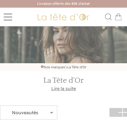
Livraison offerte dès 80€ d'achat
Nos marques
\
La Tête d'Or
La Tête d'Or
Découvrez une marque de bijoux pensée pour toute
Lire la suite
la famille, où les tendances du moment rencontrent
des créations faciles à porter au quotidien. Bracelets,
colliers, bagues et boucles d'oreilles pour femme,
homme et enfant composent une sélection
accessible, moderne et pleine de personnalité. Des