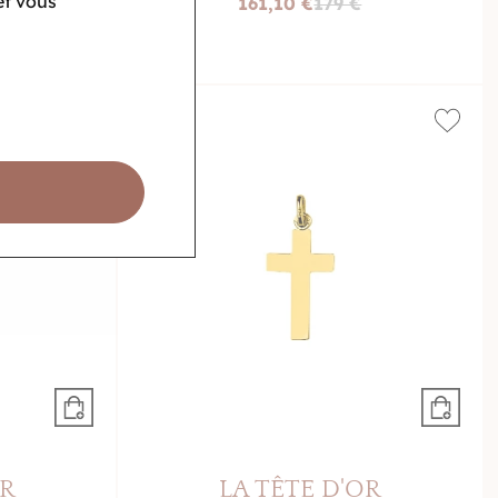
et vous
161,10 €
179 €
-10%
OR
LA TÊTE D'OR