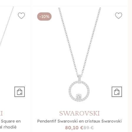
-10%
I
SWAROVSKI
 Square en
Pendentif Swarovski en cristaux Swarovski
al rhodié
80,10 €
89 €