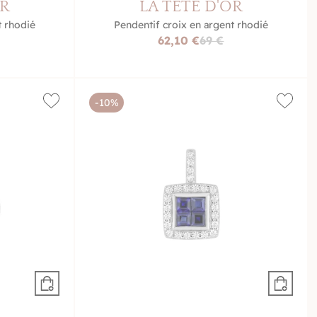
OR
LA TÊTE D'OR
t rhodié
Pendentif croix en argent rhodié
62,10 €
69 €
-10%