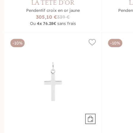
LA TÊTE D'OR
L
Pendentif croix en or jaune
Pendent
305,10 €
339 €
Ou
4x
76.28€
sans frais
-10%
-10%