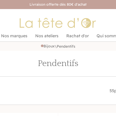
Livraison offerte dès 80€ d'achat
Nos marques
Nos ateliers
Rachat d'or
Qui somm
Bijoux
\
Pendentifs
Pendentifs
55