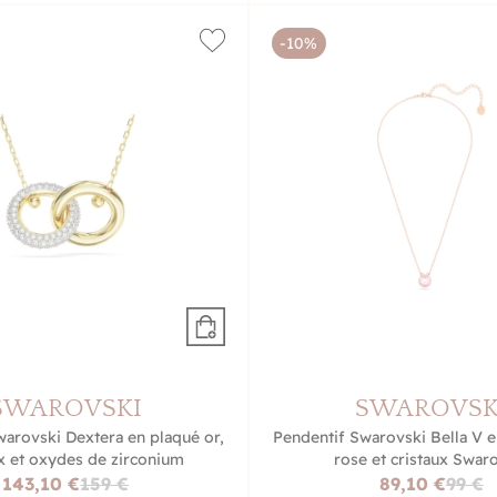
-10%
SWAROVSKI
SWAROVSK
warovski Dextera en plaqué or,
Pendentif Swarovski Bella V e
ux et oxydes de zirconium
rose et cristaux Swar
143,10 €
159 €
89,10 €
99 €