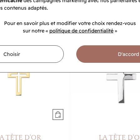
efficacité
des campagnes marketing avec nos partenaires 
1 341 €
1 490 €
130,50 €
145 €
s contenus adaptés.
u
4x
335.25€
sans frais
Pour en savoir plus et modifier votre choix rendez-vous
sur notre «
politique de confidentialité
»
-10%
Choisir
D'accord
A TÊTE D'OR
LA TÊTE D'