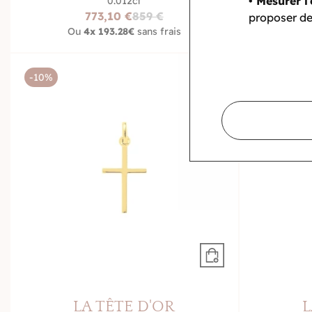
• Mesurer l’
0.012ct
773,10 €
859 €
proposer de
O
Ou
4x
193.28€
sans frais
-10%
-10%
LA TÊTE D'OR
L