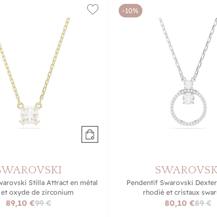
-10%
SWAROVSKI
SWAROVSK
arovski Stilla Attract en métal
Pendentif Swarovski Dexter
 et oxyde de zirconium
rhodié et cristaux swa
89,10 €
99 €
80,10 €
89 €