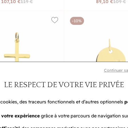
107,10 €
119 €
89,10 €
109 €
-10%
Continuer s
LE RESPECT DE VOTRE VIE PRIVÉE
 cookies, des traceurs fonctionnels et d’autres optionnels
p
A TÊTE D'OR
LA TÊTE D'
 votre expérience
grâce à votre parcours de navigation sur
entif croix en or jaune
Pendentif jeton lapidé en