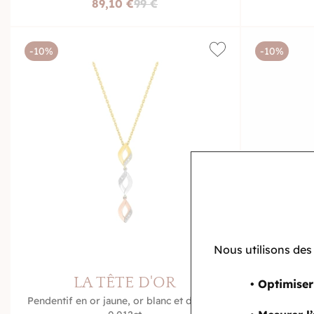
89,10 €
99 €
-10%
-10%
Nous utilisons des
LA TÊTE D'OR
L
• Optimiser
Pendentif en or jaune, or blanc et diamant
Pend