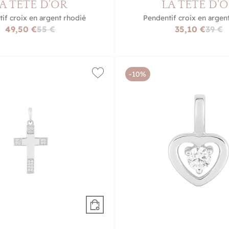
A TÊTE D'OR
LA TÊTE D'
if croix en argent rhodié
Pendentif croix en argen
49,50 €
55 €
35,10 €
39 €
-10%