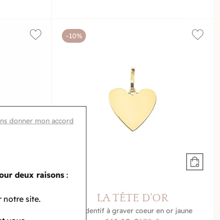
-10%
ans donner mon accord
our deux raisons
:
OR
LA TÊTE D'OR
 notre site.
 or jaune
Pendentif à graver coeur en or jaune