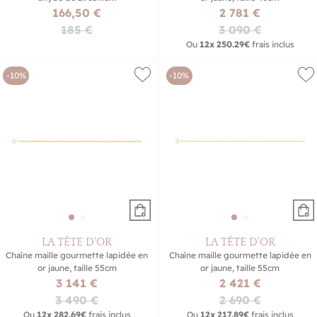
166,50 €
2 781 €
185 €
3 090 €
Ou
12x
250.29€
frais inclus
-10%
-10%
LA TÊTE D'OR
LA TÊTE D'OR
Chaîne maille gourmette lapidée en
Chaîne maille gourmette lapidée en
or jaune, taille 55cm
or jaune, taille 55cm
3 141 €
2 421 €
3 490 €
2 690 €
Ou
12x
282.69€
frais inclus
Ou
12x
217.89€
frais inclus