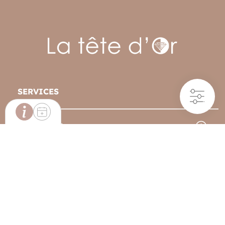
SERVICES
Filtres
BOUTIQUE
INFORMATIONS BOUTIQUE
ABONNEZ VOUS À NOTRE
Située au cœur de Colmar, notre boutique vous
accueille pour vous faire découvrir notre univers,
NEWSLETTER
bénéficier de conseils personnalisés et profiter de nos
services sur place.
21 RUE DES BOULANGERS