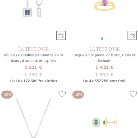
LA TÊTE D'OR
LA TÊTE D'OR
Boucles d'oreilles pendantes en or
Bague en or jaune, or blanc, rubis et
blanc, diamants et saphirs
diamants
1 611 €
1 431 €
1 790 €
1 590 €
Ou
10x
172.38€
frais inclus
Ou
4x
357.75€
sans frais
-10%
-10%