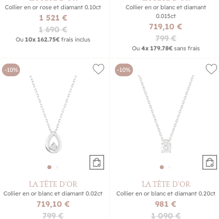
Collier en or rose et diamant 0.10ct
Collier en or blanc et diamant
0.015ct
1 521 €
719,10 €
1 690 €
799 €
Ou
10x
162.75€
frais inclus
Ou
4x
179.78€
sans frais
-10%
-10%
LA TÊTE D'OR
LA TÊTE D'OR
Collier en or blanc et diamant 0.02ct
Collier en or blanc et diamant 0.20ct
719,10 €
981 €
799 €
1 090 €