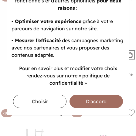
fonctionnels et d’autres optionnels
pour deux
raisons
:
• Optimiser votre expérience
grâce à votre
parcours de navigation sur notre site.
• Mesurer l’efficacité
des campagnes marketing
avec nos partenaires et vous proposer des
contenus adaptés.
Pour en savoir plus et modifier votre choix
LA TÊTE D'OR
LA TÊTE D'OR
Pendentif croix en or jaune
Boucles d'oreilles clous en or jaune
rendez-vous
sur notre «
politique de
et diamants
1 341 €
confidentialité
»
1 161 €
1 490 €
1 290 €
Ou
4x
335.25€
sans frais
Ou
4x
290.25€
sans frais
Choisir
D'accord
-10%
-10%