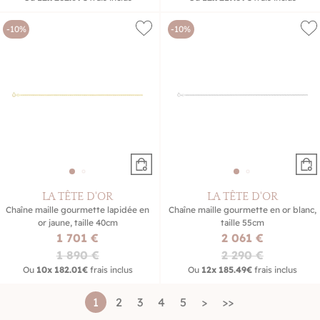
-10%
-10%
LA TÊTE D'OR
LA TÊTE D'OR
Chaîne maille gourmette lapidée en
Chaîne maille gourmette en or blanc,
or jaune, taille 40cm
taille 55cm
1 701 €
2 061 €
1 890 €
2 290 €
Ou
10x
182.01€
frais inclus
Ou
12x
185.49€
frais inclus
1
2
3
4
5
>
>>