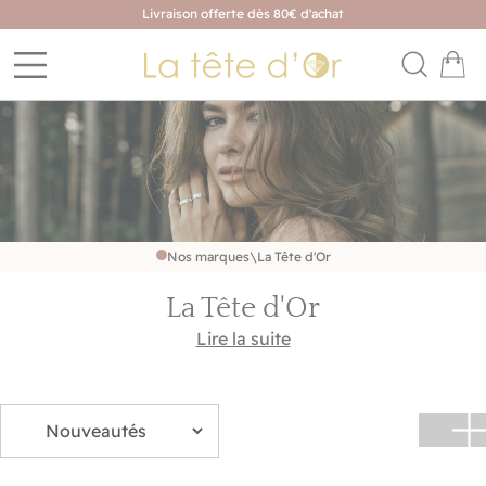
Livraison offerte dès 80€ d'achat
Nos marques
\
La Tête d'Or
La Tête d'Or
Découvrez une marque de bijoux pensée pour toute
Lire la suite
la famille, où les tendances du moment rencontrent
des créations faciles à porter au quotidien. Bracelets,
colliers, bagues et boucles d'oreilles pour femme,
homme et enfant composent une sélection
accessible, moderne et pleine de personnalité. Des