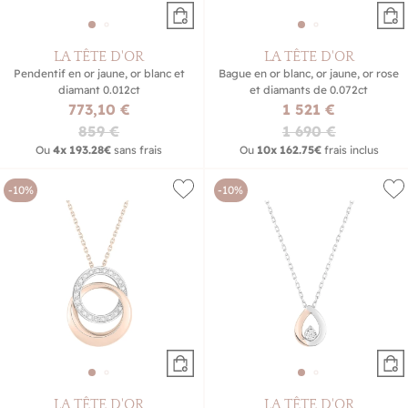
LA TÊTE D'OR
LA TÊTE D'OR
Pendentif en or jaune, or blanc et
Bague en or blanc, or jaune, or rose
diamant 0.012ct
et diamants de 0.072ct
773,10 €
1 521 €
859 €
1 690 €
Ou
4x
193.28€
sans frais
Ou
10x
162.75€
frais inclus
-10%
-10%
LA TÊTE D'OR
LA TÊTE D'OR