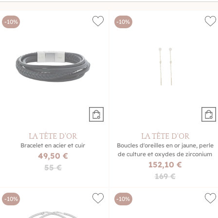
bijoux à offrir ou à s'offrir pour accompagner chaque
instant avec style.
-10%
-10%
LA TÊTE D'OR
LA TÊTE D'OR
Bracelet en acier et cuir
Boucles d'oreilles en or jaune, perle
de culture et oxydes de zirconium
49,50 €
152,10 €
55 €
169 €
-10%
-10%