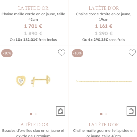
LA TÊTE D'OR
LA TÊTE D'OR
Chaîne maille corde en or jaune, taille
Chaîne corde droite en or jaune,
42cm
19cm
1 701 €
1 161 €
1 890 €
1 290 €
Ou
10x
182.01€
frais inclus
Ou
4x
290.25€
sans frais
-10%
-10%
LA TÊTE D'OR
LA TÊTE D'OR
Boucles d'oreilles clou en or jaune et
Chaîne maille gourmette lapidée en
oxyde de zirconium
or jaune, taille 40cm