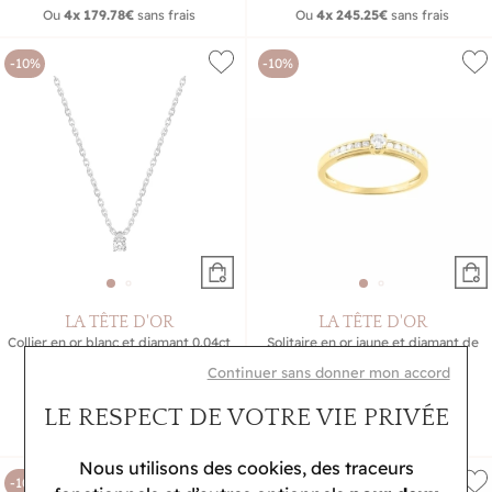
Ou
4x
179.78€
sans frais
Ou
4x
245.25€
sans frais
-10%
-10%
LA TÊTE D'OR
LA TÊTE D'OR
Collier en or blanc et diamant 0.04ct
Solitaire en or jaune et diamant de
0.21ct
463,50 €
Continuer sans donner mon accord
1 251 €
515 €
1 390 €
LE RESPECT DE VOTRE VIE PRIVÉE
Ou
4x
115.88€
sans frais
Ou
4x
312.75€
sans frais
Nous utilisons des cookies, des traceurs
-10%
-10%