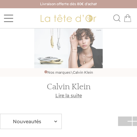
Livraison offerte dès 80€ d'achat
Nos marques
\
Calvin Klein
Calvin Klein
Retrouvez le style Calvin Klein dans une collection de
Lire la suite
bijoux de toutes sortes. Des lignes épurées, une
esthétique audacieuse et sophistiquée font de leurs
créations un choix parfait pour un style chic et
intemporel.