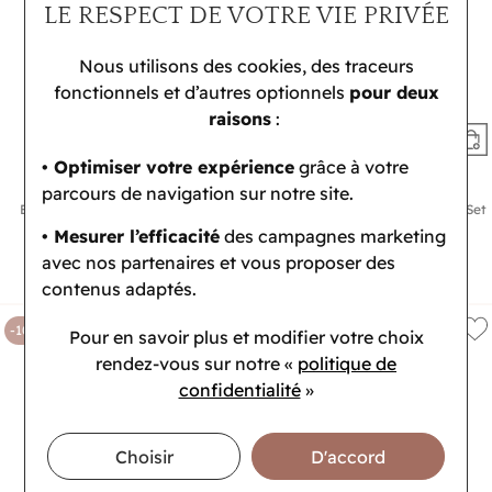
LE RESPECT DE VOTRE VIE PRIVÉE
Nous utilisons des cookies, des traceurs
fonctionnels et d’autres optionnels
pour deux
raisons
:
• Optimiser votre expérience
grâce à votre
CALVIN KLEIN
CALVIN KLEIN
parcours de navigation sur notre site.
Bague Calvin Klein Sculptural en
Bracelet Calvin Klein Défiant Gift Set
acier
en métal doré
• Mesurer l’efficacité
des campagnes marketing
71,10 €
107,10 €
avec nos partenaires et vous proposer des
79 €
119 €
contenus adaptés.
-10%
-10%
Pour en savoir plus et modifier votre choix
rendez-vous
sur notre «
politique de
confidentialité
»
Choisir
D'accord